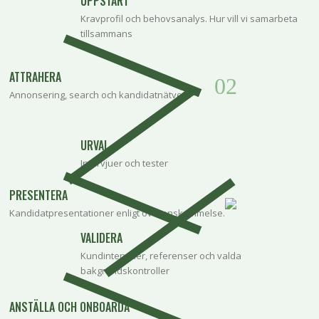
UPPSTART
Kravprofil och behovsanalys. Hur vill vi samarbeta
tillsammans
ATTRAHERA
Annonsering, search och kandidatnätverk
URVAL
Intervjuer och tester
PRESENTERA
Kandidatpresentationer enligt överenskommelse.
VALIDERA
Kundintervjuer, referenser och valda
bakgrundskontroller
ANSTÄLLA OCH ONBOARDA