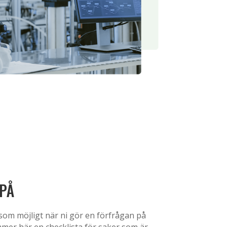
PÅ
 som möjligt när ni gör en förfrågan på
mer här en checklista för saker som är