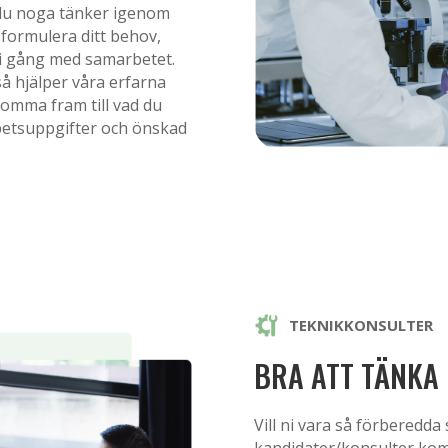
 du noga tänker igenom
 formulera ditt behov,
i gång med samarbetet.
å hjälper våra erfarna
komma fram till vad du
betsuppgifter och önskad
TEKNIKKONSULTER
BRA ATT TÄNKA 
Vill ni vara så förberedda
kandidater/konsulter kom