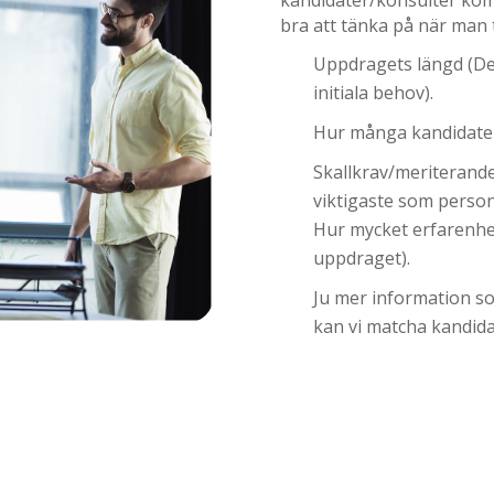
bra att tänka på när man t
Uppdragets längd (De
initiala behov).
Hur många kandidate
Skallkrav/meriterand
viktigaste som perso
Hur mycket erfarenhet
uppdraget).
Ju mer information so
kan vi matcha kandidat