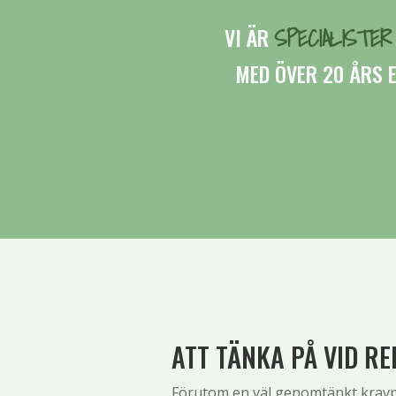
SPECIALISTE
VI ÄR
MED ÖVER 20 ÅRS 
ATT TÄNKA PÅ VID R
Förutom en väl genomtänkt kravpr