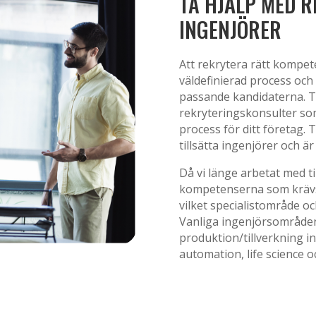
TA HJÄLP MED R
INGENJÖRER
Att rekrytera rätt kompe
väldefinierad process och
passande kandidaterna. T
rekryteringskonsulter so
process för ditt företag.
tillsätta ingenjörer och är
Då vi länge arbetat med til
kompetenserna som krävs 
vilket specialistområde och
Vanliga ingenjörsområden 
produktion/tillverkning 
automation, life science o