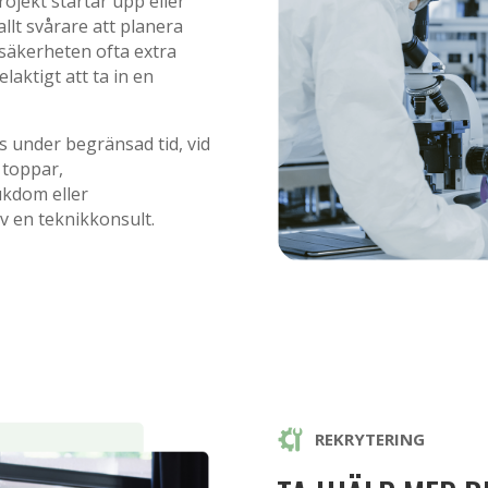
rojekt startar upp eller
llt svårare att planera
säkerheten ofta extra
laktigt att ta in en
s under begränsad tid, vid
 toppar,
ukdom eller
v en teknikkonsult.
REKRYTERING