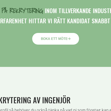
R PÅ REKRYTERING
INOM TILLVERKANDE INDUSTR
ERFARENHET HITTAR VI RÄTT KANDIDAT SNABBT
BOKA ETT MÖTE
EKRYTERING AV INGENJÖR
ofil så behöver du också tänka på vad ni som företag kan e