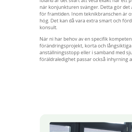
Ibland är det svårt att veta exakt när ett p
när konjunkturen svänger. Detta gör det a
för framtiden. Inom teknikbranschen är o
hög. Det kan då vara extra smart och förde
konsult.
När ni har behov av en specifik kompeten
förändringsprojekt, korta och långsiktiga
anställningsstopp eller i samband med sj
föräldraledighet passar också inhyrning a