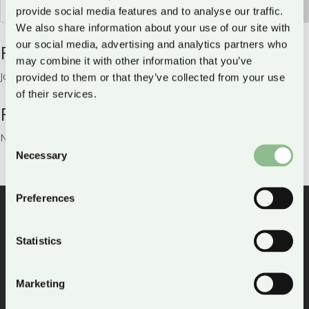
Search
provide social media features and to analyse our traffic.
We also share information about your use of our site with
our social media, advertising and analytics partners who
Recent Posts
may combine it with other information that you’ve
Jobba som konsult
provided to them or that they’ve collected from your use
of their services.
Recent Comments
No comments to show.
Consent
Necessary
Selection
Preferences
Statistics
Gustavslundsvägen 137, Alvik
Marketing