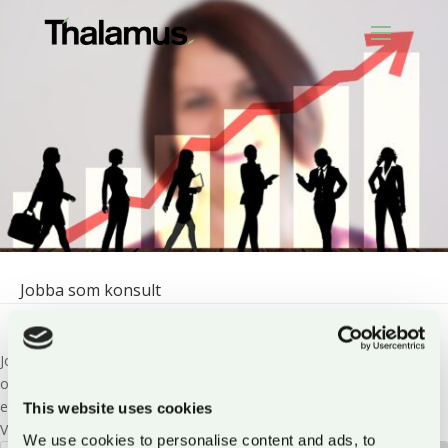
Jobba som konsult
by
Thalamus Tech
|
Nov 27, 2024
|
Artiklar
Jobba som konsult Som konsult är du anställd hos ett konsultbolag
och uthyrd till en kund. Uppdraget ute hos kund kan vara ett kortare
eller löpa på tillsvidare. Men varför ska man arbeta som konsult?
This website uses cookies
Varför ska man inte bara satsa på att bli anställd direkt hos...
We use cookies to personalise content and ads, to