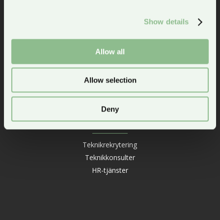
Show details
OM FÖRETAGET
Allow all
Kontakta oss
Om Thalamus
Allow selection
Jobbguide
Artiklar
Deny
TJÄNSTER
Teknikrekrytering
Teknikkonsulter
HR-tjänster